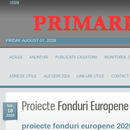
LOGIN
FRIDAY, AUGUST 07, 2026
ACASA
ANUNȚURI
PUBLICATII CASATORII
MONITORUL O
ADRESE UTILE
ALEGERI 2024
LINK-URI UTILE
CONTACT
Proiecte
Fonduri Europene
feb.
18
2020
proiecte fonduri europene 202