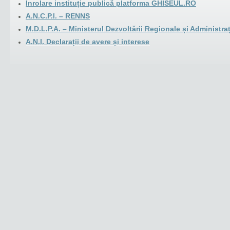
Inrolare instituție publică platforma GHISEUL.RO
A.N.C.P.I. – RENNS
M.D.L.P.A. –
Ministerul Dezvoltării Regionale și Administra
A.N.I. Declara
ț
ii de avere
ș
i interese