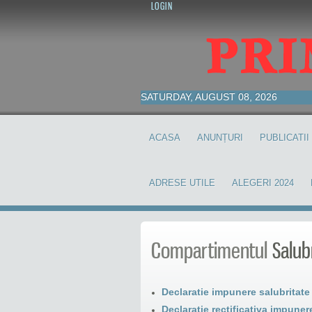
LOGIN
SATURDAY, AUGUST 08, 2026
ACASA
ANUNȚURI
PUBLICATII
ADRESE UTILE
ALEGERI 2024
Compartimentul
Salubr
Declaratie impunere salubritate
Declaratie rectificativa impuner