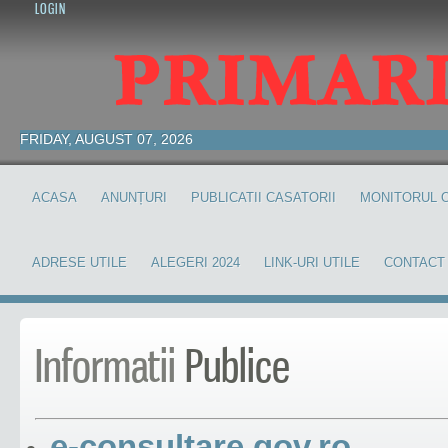
LOGIN
FRIDAY, AUGUST 07, 2026
ACASA
ANUNȚURI
PUBLICATII CASATORII
MONITORUL O
ADRESE UTILE
ALEGERI 2024
LINK-URI UTILE
CONTACT
Informatii
Publice
e-consultare.gov.ro