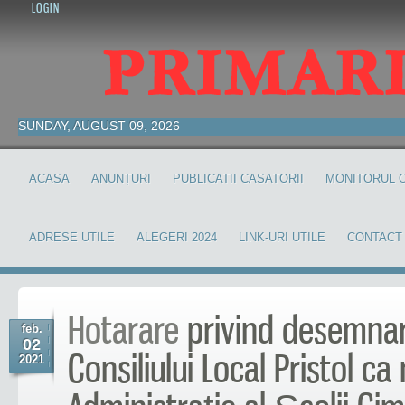
LOGIN
SUNDAY, AUGUST 09, 2026
ACASA
ANUNȚURI
PUBLICATII CASATORII
MONITORUL O
ADRESE UTILE
ALEGERI 2024
LINK-URI UTILE
CONTACT
Hotarare
privind desemnar
feb.
02
Consiliului Local Pristol c
2021