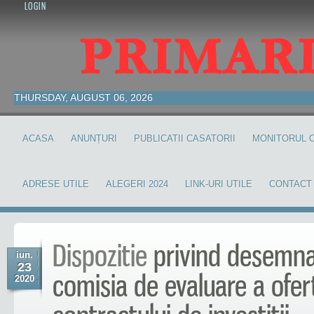
LOGIN
THURSDAY, AUGUST 06, 2026
ACASA
ANUNȚURI
PUBLICATII CASATORII
MONITORUL O
ADRESE UTILE
ALEGERI 2024
LINK-URI UTILE
CONTACT
Dispozitie
privind desemnar
iun.
23
comisia de evaluare a ofert
2020