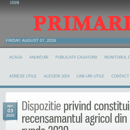
LOGIN
FRIDAY, AUGUST 07, 2026
ACASA
ANUNȚURI
PUBLICATII CASATORII
MONITORUL O
ADRESE UTILE
ALEGERI 2024
LINK-URI UTILE
CONTACT
Dispozitie
privind constitu
apr.
03
recensamantul agricol din 
2020