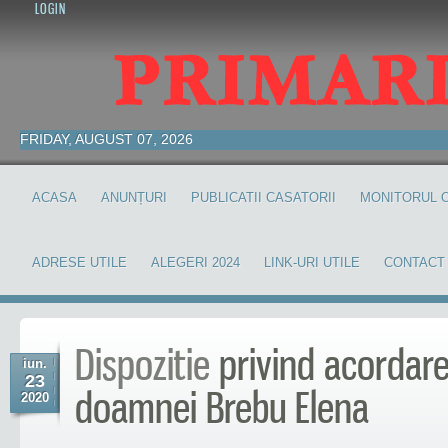
LOGIN
FRIDAY, AUGUST 07, 2026
ACASA
ANUNȚURI
PUBLICATII CASATORII
MONITORUL O
ADRESE UTILE
ALEGERI 2024
LINK-URI UTILE
CONTACT
Dispozitie
privind acordare
iun.
23
doamnei Brebu Elena
2020