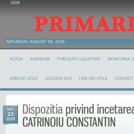
LOGIN
SATURDAY, AUGUST 08, 2026
ACASA
ANUNȚURI
PUBLICATII CASATORII
MONITORUL O
ADRESE UTILE
ALEGERI 2024
LINK-URI UTILE
CONTACT
Dispozitia
privind incetarea
iun.
23
CATRINOIU CONSTANTIN
2020