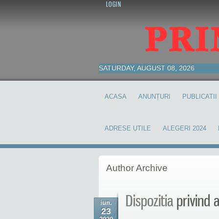
LOGIN
SATURDAY, AUGUST 08, 2026
ACASA
ANUNȚURI
PUBLICATII
ADRESE UTILE
ALEGERI 2024
Author
Archive
Dispozitia
privind a
iun.
23