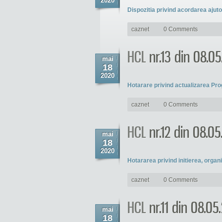
2020
Dispozitia privind acordarea ajut
caznet
0 Comments
HCL
nr.13 din 08.0
mai
18
2020
Hotarare privind actualizarea Prog
caznet
0 Comments
HCL
nr.12 din 08.0
mai
18
2020
Hotararea privind initierea, organi
caznet
0 Comments
HCL
nr.11 din 08.05
mai
18