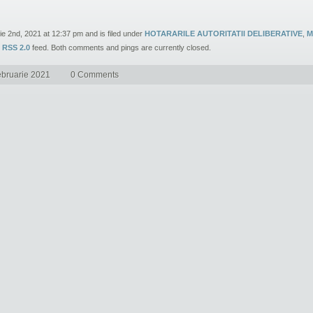
ie 2nd, 2021 at 12:37 pm and is filed under
HOTARARILE AUTORITATII DELIBERATIVE
,
M
e
RSS 2.0
feed. Both comments and pings are currently closed.
ebruarie 2021
0 Comments