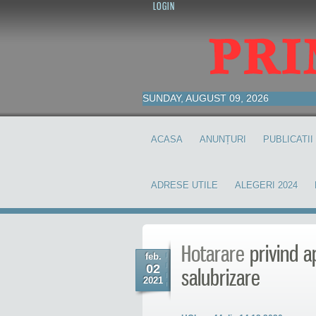
LOGIN
SUNDAY, AUGUST 09, 2026
ACASA
ANUNȚURI
PUBLICATII
ADRESE UTILE
ALEGERI 2024
Hotarare
privind a
feb.
02
salubrizare
2021