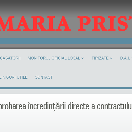
 CASATORII
MONITORUL OFICIAL LOCAL
TIPIZATE
D.A.I.
LINK-URI UTILE
CONTACT
probarea încredinţării directe a contractului