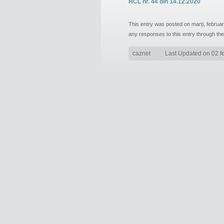
HCL nr. 44 din 14.12.2020
This entry was posted on marți, februar
any responses to this entry through th
caznet
Last Updated on 02 f