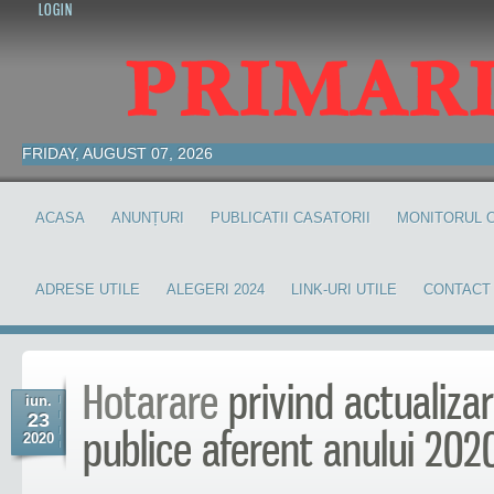
LOGIN
FRIDAY, AUGUST 07, 2026
ACASA
ANUNȚURI
PUBLICATII CASATORII
MONITORUL O
ADRESE UTILE
ALEGERI 2024
LINK-URI UTILE
CONTACT
Hotarare
privind actualizar
iun.
23
publice aferent anului 202
2020